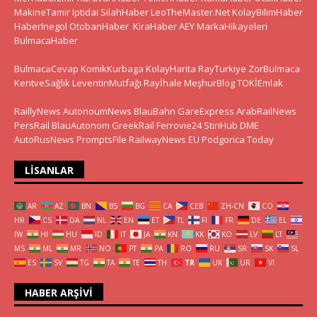
MakineTamir
Iptidai
SilahHaber
LeoTheMaster.Net
KolayBilimHaber
HaberInegol
OtobanHaber
KiraHaber
AEY
MarkaHikayeleri
BulmacaHaber
BulmacaCevap
KomikKurbaga
KolayHarita
RayTurkiye
ZorBulmaca
KentveSağlık
LeventinMutfağı
Rayİhale
MeşhurBlog
TOKİEmlak
RaillyNews
AutonoumNews
BlauBahn
GareExpress
ArabRailNews
PersRail
BlauAutonom
GreekRail
Ferrovie24
StiriHub
DME
AutoRusNews
PromptsFile
RailwayNews EU
Podgorica Today
LISANLAR
AR
AZ
BN
BS
BG
CA
CEB
ZH-CN
CO
HR
CS
DA
NL
EN
ET
TL
FI
FR
DE
EL
IW
HI
HU
ID
IT
JA
KN
KK
KO
LV
LT
MS
ML
MR
NO
PT
PA
RO
RU
SR
SK
SL
ES
SV
TG
TA
TE
TH
TR
UK
UR
VI
HABER ARŞIVI