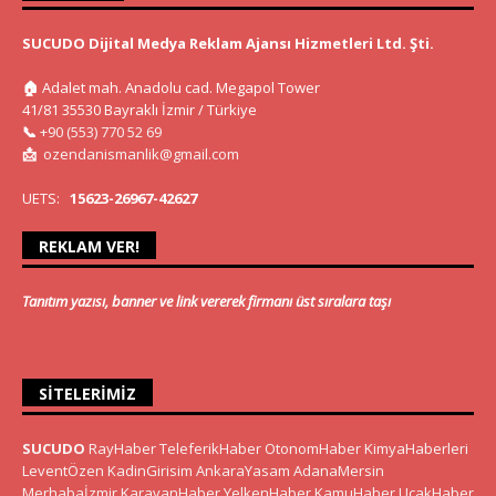
SUCUDO Dijital Medya Reklam Ajansı Hizmetleri Ltd. Şti.
🏠
Adalet mah. Anadolu cad. Megapol Tower
41/81 35530 Bayraklı İzmir / Türkiye
📞
+90 (553) 770 52 69
📩
ozendanismanlik@gmail.com
UETS:
15623-26967-42627
REKLAM VER!
Tanıtım yazısı, banner ve link vererek firmanı üst sıralara taşı
SITELERIMIZ
SUCUDO
RayHaber
TeleferikHaber
OtonomHaber
KimyaHaberleri
LeventÖzen
KadinGirisim
AnkaraYasam
AdanaMersin
Merhabaİzmir
KaravanHaber
YelkenHaber
KamuHaber
UcakHaber