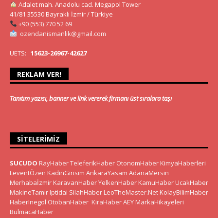
Adalet mah. Anadolu cad. Megapol Tower
41/81 35530 Bayraklı İzmir / Türkiye
+90 (553) 770 52 69
ozendanismanlik@gmail.com
UETS:
15623-26967-42627
REKLAM VER!
Tanıtım yazısı, banner ve link vererek firmanı üst sıralara taşı
SITELERIMIZ
SUCUDO
RayHaber
TeleferikHaber
OtonomHaber
KimyaHaberleri
LeventÖzen
KadinGirisim
AnkaraYasam
AdanaMersin
Merhabaİzmir
KaravanHaber
YelkenHaber
KamuHaber
UcakHaber
MakineTamir
Iptidai
SilahHaber
LeoTheMaster.Net
KolayBilimHaber
HaberInegol
OtobanHaber
KiraHaber
AEY
MarkaHikayeleri
BulmacaHaber