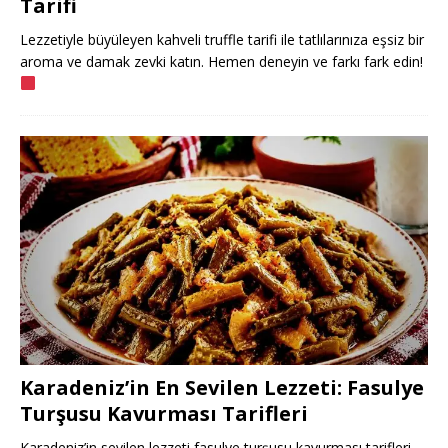
Tarifi
Lezzetiyle büyüleyen kahveli truffle tarifi ile tatlılarınıza eşsiz bir
aroma ve damak zevki katın. Hemen deneyin ve farkı fark edin!
Karadeniz’in En Sevilen Lezzeti: Fasulye
Turşusu Kavurması Tarifleri
Karadeniz’in sevilen lezzeti fasulye turşusu kavurması tarifleri,