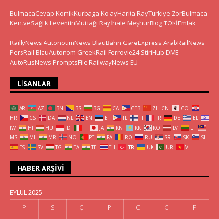
BulmacaCevap
KomikKurbaga
KolayHarita
RayTurkiye
ZorBulmaca
KentveSağlık
LeventinMutfağı
Rayİhale
MeşhurBlog
TOKİEmlak
RaillyNews
AutonoumNews
BlauBahn
GareExpress
ArabRailNews
PersRail
BlauAutonom
GreekRail
Ferrovie24
StiriHub
DME
AutoRusNews
PromptsFile
RailwayNews EU
LISANLAR
AR
AZ
BN
BS
BG
CA
CEB
ZH-CN
CO
HR
CS
DA
NL
EN
ET
TL
FI
FR
DE
EL
IW
HI
HU
ID
IT
JA
KN
KK
KO
LV
LT
MS
ML
MR
NO
PT
PA
RO
RU
SR
SK
SL
ES
SV
TG
TA
TE
TH
TR
UK
UR
VI
HABER ARŞIVI
EYLÜL 2025
P
S
Ç
P
C
C
P