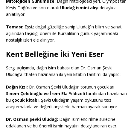
Mitolojiden Günümüze:
Dağın mitolojideki yeri, Olympos’tan
Keşiş Dağı’na ve son olarak
Uludağ ismini alışı
detaylıca
anlatılıyor.
Teması:
Eşsiz doğal güzelliğe sahip Uludağ’ın bilim ve sanat
açısından taşıdığı önem ile Bursalıların günlük yaşamındaki
nostaljik izleri ele alınıyor.
Kent Belleğine İki Yeni Eser
Sergi açılışında, dağın isim babası olan Dr. Osman Şevki
Uludağ’a ithafen hazırlanan iki yeni kitabın tanıtımı da yapıldı:
Dağın Kızı:
Dr. Osman Şevki Uludağ’ın torunun çocukları
Sinem Çelebioğlu ve İrem Ela Yıldızeli
tarafından hazırlanan
bu
çocuk kitabı
, Şevki Uludağ’ın yaşam öyküsünü titiz
araştırmalarla ve değerli arşivlerle harmanlayarak sunuyor.
Dr. Osman Şevki Uludağ:
Dağın isimlendirilme sürecine
odaklanan ve bu önemli ismin hayatını detaylandıran eser.