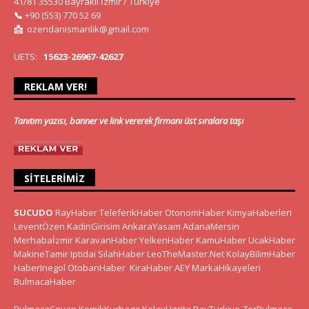
41/81 35530 Bayraklı İzmir / Türkiye
📞
+90 (553) 770 52 69
📩
ozendanismanlik@gmail.com
UETS:
15623-26967-42627
REKLAM VER!
Tanıtım yazısı, banner ve link vererek firmanı üst sıralara taşı
SITELERIMIZ
SUCUDO
RayHaber
TeleferikHaber
OtonomHaber
KimyaHaberleri
LeventÖzen
KadinGirisim
AnkaraYasam
AdanaMersin
Merhabaİzmir
KaravanHaber
YelkenHaber
KamuHaber
UcakHaber
MakineTamir
Iptidai
SilahHaber
LeoTheMaster.Net
KolayBilimHaber
HaberInegol
OtobanHaber
KiraHaber
AEY
MarkaHikayeleri
BulmacaHaber
BulmacaCevap
KomikKurbaga
KolayHarita
RayTurkiye
ZorBulmaca