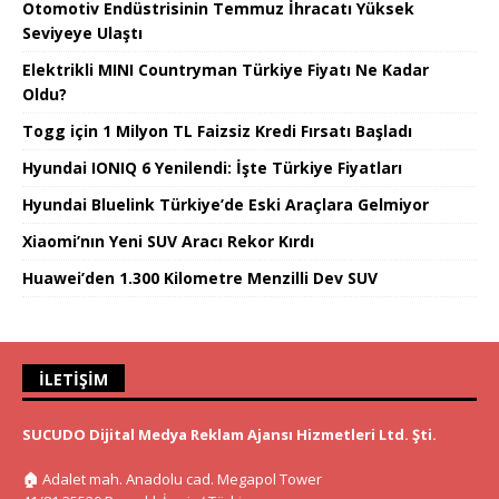
Otomotiv Endüstrisinin Temmuz İhracatı Yüksek
Seviyeye Ulaştı
Elektrikli MINI Countryman Türkiye Fiyatı Ne Kadar
Oldu?
Togg için 1 Milyon TL Faizsiz Kredi Fırsatı Başladı
Hyundai IONIQ 6 Yenilendi: İşte Türkiye Fiyatları
Hyundai Bluelink Türkiye’de Eski Araçlara Gelmiyor
Xiaomi’nın Yeni SUV Aracı Rekor Kırdı
Huawei’den 1.300 Kilometre Menzilli Dev SUV
İLETIŞIM
SUCUDO Dijital Medya Reklam Ajansı Hizmetleri Ltd. Şti.
🏠
Adalet mah. Anadolu cad. Megapol Tower