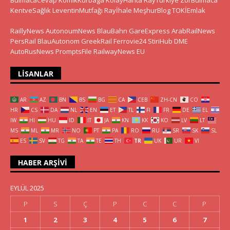
KentveSağlık
LeventinMutfağı
Rayİhale
MeşhurBlog
TOKİEmlak
RaillyNews
AutonoumNews
BlauBahn
GareExpress
ArabRailNews
PersRail
BlauAutonom
GreekRail
Ferrovie24
StiriHub
DME
AutoRusNews
PromptsFile
RailwayNews EU
LISANLAR
AR
AZ
BN
BS
BG
CA
CEB
ZH-CN
CO
HR
CS
DA
NL
EN
ET
TL
FI
FR
DE
EL
IW
HI
HU
ID
IT
JA
KN
KK
KO
LV
LT
MS
ML
MR
NO
PT
PA
RO
RU
SR
SK
SL
ES
SV
TG
TA
TE
TH
TR
UK
UR
VI
HABER ARŞIVI
EYLÜL 2025
P
S
Ç
P
C
C
P
1
2
3
4
5
6
7