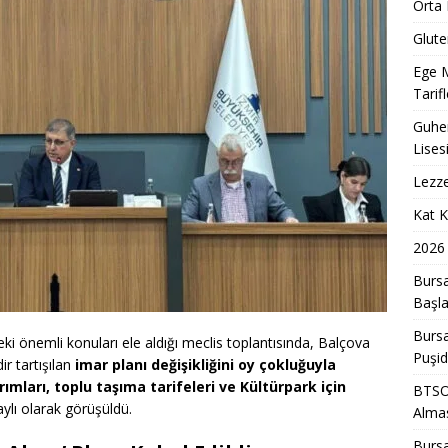
Orta 
Glute
Ege M
Tarifl
Guhem
Lises
Lezze
Kat K
2026 
Bursa
Başla
Bursa
i önemli konuları ele aldığı meclis toplantısında, Balçova
Puşid
ir tartışılan
imar planı değişikliğini oy çokluğuyla
rımları, toplu taşıma tarifeleri ve Kültürpark için
BTSO,
ylı olarak görüşüldü.
Almas
Bursa