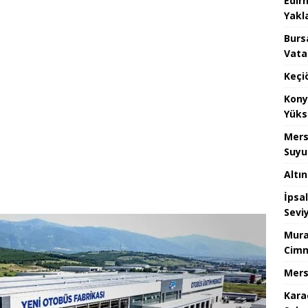
Edir
Yakla
Burs
Vata
Keçi
Kony
Yüks
Mers
Suyu
Altı
İpsa
Sevi
Mura
Cimn
Mers
Kara