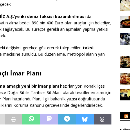
eşecek.
İZ A.Ş.’ye iki deniz taksisi kazandırılması
da
satın alma bedeli 890 bin 400 Euro olan araçlar için belediye,
k sağlayacak. Bu süreçte gerekli anlaşmaları yapma yetkisi
cek.
’deki değişimi gerekçe göstererek talep edilen
taksi
e meclisine sunuldu. Bu düzenleme, metropol alanın yanı
çlı İmar Planı
ma amaçlı yeni bir imar planı
hazırlanıyor. Konak ilçesi
 Doğal Sit ile Tarihsel Sit Alanı olarak tescillenen alan için
anı hazırlandı. Plan, ilgili bakanlık yazısı doğrultusunda
rlıklarını Koruma Kanunu çerçevesinde değerlendirilecek.