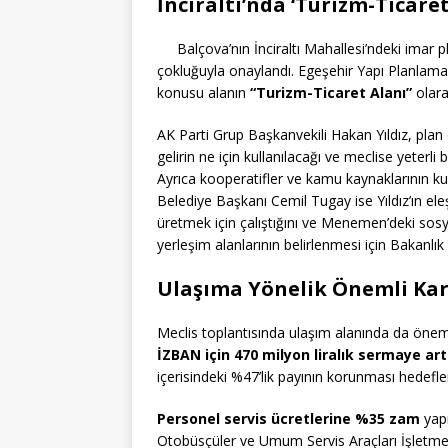
İnciraltı’nda ‘Turizm-Ticaret
Balçova’nın İnciraltı Mahallesi’ndeki imar p
çokluğuyla onaylandı. Egeşehir Yapı Planlama 
konusu alanın
“Turizm-Ticaret Alanı”
olara
AK Parti Grup Başkanvekili Hakan Yıldız, plan değ
gelirin ne için kullanılacağı ve meclise yeterli 
Ayrıca kooperatifler ve kamu kaynaklarının kulla
Belediye Başkanı Cemil Tugay ise Yıldız’ın eleş
üretmek için çalıştığını ve Menemen’deki sos
yerleşim alanlarının belirlenmesi için Bakanlık
Ulaşıma Yönelik Önemli Kar
Meclis toplantısında ulaşım alanında da önemli
İZBAN için 470 milyon liralık sermaye art
içerisindeki %47’lik payının korunması hedefl
Personel servis ücretlerine %35 zam
yapı
Otobüsçüler ve Umum Servis Araçları İşletmec