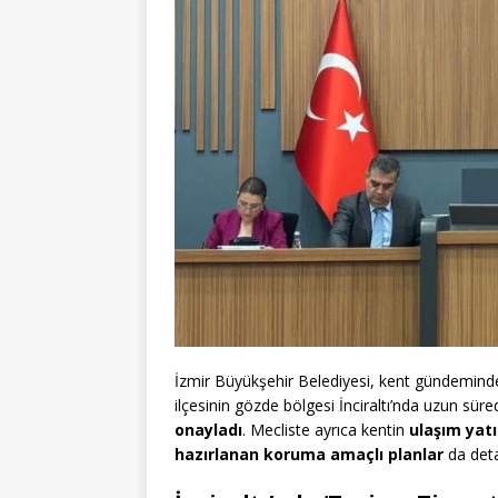
İzmir Büyükşehir Belediyesi, kent gündemindek
ilçesinin gözde bölgesi İnciraltı’nda uzun süred
onayladı
. Mecliste ayrıca kentin
ulaşım yatı
hazırlanan koruma amaçlı planlar
da deta