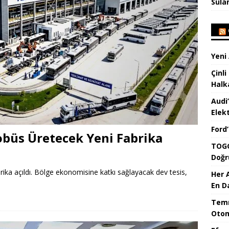
Sula
Yeni
Çinli
Halk
Audi
Elekt
Ford
tobüs Üretecek Yeni Fabrika
TOGG
Doğr
brika açıldı. Bölge ekonomisine katkı sağlayacak dev tesis,
Her 
En D
Temm
Otom