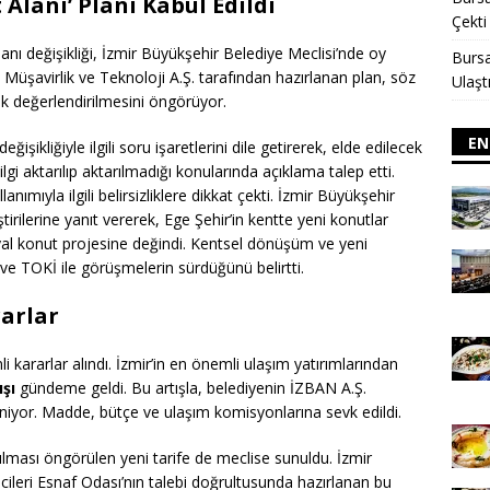
 Alanı’ Planı Kabul Edildi
Çekti
lanı değişikliği, İzmir Büyükşehir Belediye Meclisi’nde oy
Bursa
Müşavirlik ve Teknoloji A.Ş. tarafından hazırlanan plan, söz
Ulaşt
k değerlendirilmesini öngörüyor.
EN
işikliğiyle ilgili soru işaretlerini dile getirerek, elde edilecek
bilgi aktarılıp aktarılmadığı konularında açıklama talep etti.
nımıyla ilgili belirsizliklere dikkat çekti. İzmir Büyükşehir
tirilerine yanıt vererek, Ege Şehir’in kentte yeni konutlar
yal konut projesine değindi. Kentsel dönüşüm ve yeni
 ve TOKİ ile görüşmelerin sürdüğünü belirtti.
arlar
 kararlar alındı. İzmir’in en önemli ulaşım yatırımlarından
ışı
gündeme geldi. Bu artışla, belediyenin İZBAN A.Ş.
eniyor. Madde, bütçe ve ulaşım komisyonlarına sevk edildi.
lması öngörülen yeni tarife de meclise sunuldu. İzmir
ileri Esnaf Odası’nın talebi doğrultusunda hazırlanan bu