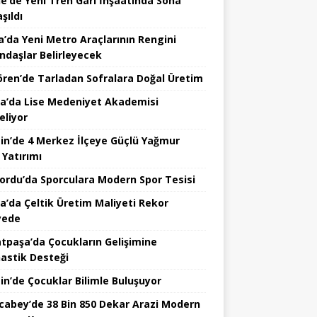
ne’de Yeni Tren Garı İnşaatında Sona
şıldı
a’da Yeni Metro Araçlarının Rengini
ndaşlar Belirleyecek
ören’de Tarladan Sofralara Doğal Üretim
a’da Lise Medeniyet Akademisi
eliyor
in’de 4 Merkez İlçeye Güçlü Yağmur
 Yatırımı
nordu’da Sporculara Modern Spor Tesisi
la’da Çeltik Üretim Maliyeti Rekor
yede
tpaşa’da Çocukların Gelişimine
astik Desteği
in’de Çocuklar Bilimle Buluşuyor
cabey’de 38 Bin 850 Dekar Arazi Modern