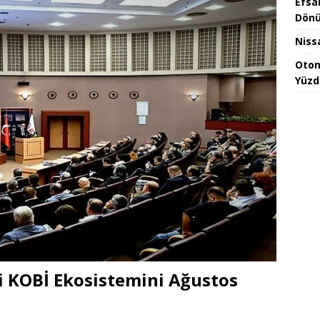
Efsa
Dönü
Niss
Otom
Yüzd
 KOBİ Ekosistemini Ağustos