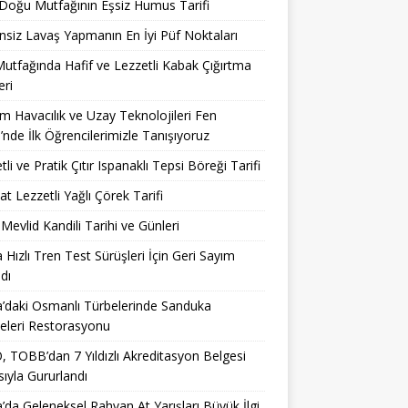
Doğu Mutfağının Eşsiz Humus Tarifi
nsiz Lavaş Yapmanın En İyi Püf Noktaları
utfağında Hafif ve Lezzetli Kabak Çığırtma
eri
 Havacılık ve Uzay Teknolojileri Fen
i’nde İlk Öğrencilerimizle Tanışıyoruz
tli ve Pratik Çıtır Ispanaklı Tepsi Böreği Tarifi
at Lezzetli Yağlı Çörek Tarifi
Mevlid Kandili Tarihi ve Günleri
 Hızlı Tren Test Sürüşleri İçin Geri Sayım
dı
’daki Osmanlı Türbelerinde Sanduka
eleri Restorasyonu
 TOBB’dan 7 Yıldızlı Akreditasyon Belgesi
ıyla Gururlandı
’da Geleneksel Rahvan At Yarışları Büyük İlgi