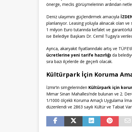
önerge, meclis görüşmelerinin ardından netl
Deniz ulaşımını güçlendirmek amacıyla
İZDEN
planlanıyor. Leasing yoluyla alınacak olan ve 
1 milyon Euro tutarında kefalet ve garantörlü
ise Belediye Başkanı Dr. Cemil Tugay’a verile
Ayrıca, akaryakıt fiyatlarındaki artış ve TÜFE
ücretlerine yeni tarife hazırlığı
da belediy
sıra bazı ilçelerde de geçerli olacak.
Kültürpark İçin Koruma Ama
İzmir’in simgelerinden
Kültürpark için koru
Mimar Sinan Mahallesi’nde bulunan ve 2. Derece
1/1000 ölçekli Koruma Amaçlı Uygulama İmar Pl
düzenlendi ve 2863 sayılı Kültür ve Tabiat Va