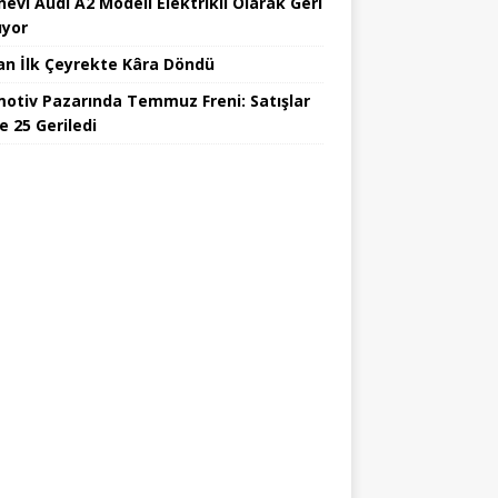
nevi Audi A2 Modeli Elektrikli Olarak Geri
yor
an İlk Çeyrekte Kâra Döndü
otiv Pazarında Temmuz Freni: Satışlar
e 25 Geriledi