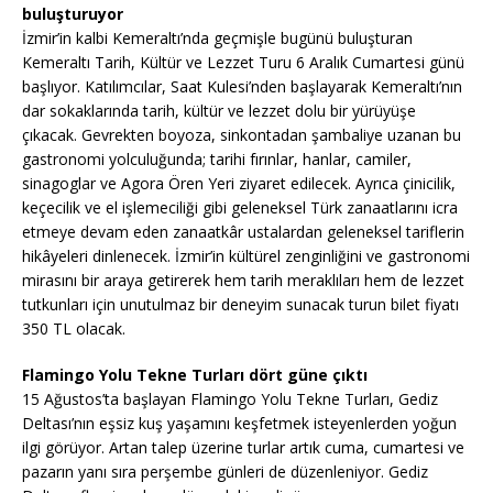
buluşturuyor
İzmir’in kalbi Kemeraltı’nda geçmişle bugünü buluşturan
Kemeraltı Tarih, Kültür ve Lezzet Turu 6 Aralık Cumartesi günü
başlıyor. Katılımcılar, Saat Kulesi’nden başlayarak Kemeraltı’nın
dar sokaklarında tarih, kültür ve lezzet dolu bir yürüyüşe
çıkacak. Gevrekten boyoza, sinkontadan şambaliye uzanan bu
gastronomi yolculuğunda; tarihi fırınlar, hanlar, camiler,
sinagoglar ve Agora Ören Yeri ziyaret edilecek. Ayrıca çinicilik,
keçecilik ve el işlemeciliği gibi geleneksel Türk zanaatlarını icra
etmeye devam eden zanaatkâr ustalardan geleneksel tariflerin
hikâyeleri dinlenecek. İzmir’in kültürel zenginliğini ve gastronomi
mirasını bir araya getirerek hem tarih meraklıları hem de lezzet
tutkunları için unutulmaz bir deneyim sunacak turun bilet fiyatı
350 TL olacak.
Flamingo Yolu Tekne Turları dört güne çıktı
15 Ağustos’ta başlayan Flamingo Yolu Tekne Turları, Gediz
Deltası’nın eşsiz kuş yaşamını keşfetmek isteyenlerden yoğun
ilgi görüyor. Artan talep üzerine turlar artık cuma, cumartesi ve
pazarın yanı sıra perşembe günleri de düzenleniyor. Gediz