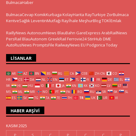
BulmacaHaber
BulmacaCevap
KomikKurbaga
KolayHarita
RayTurkiye
ZorBulmaca
KentveSağlık
LeventinMutfağı
Rayİhale
MeşhurBlog
TOKİEmlak
RaillyNews
AutonoumNews
BlauBahn
GareExpress
ArabRailNews
PersRail
BlauAutonom
GreekRail
Ferrovie24
StiriHub
DME
AutoRusNews
PromptsFile
RailwayNews EU
Podgorica Today
LISANLAR
AR
AZ
BN
BS
BG
CA
CEB
ZH-CN
CO
HR
CS
DA
NL
EN
ET
TL
FI
FR
DE
EL
IW
HI
HU
ID
IT
JA
KN
KK
KO
LV
LT
MS
ML
MR
NO
PT
PA
RO
RU
SR
SK
SL
ES
SV
TG
TA
TE
TH
TR
UK
UR
VI
HABER ARŞIVI
KASIM 2025
P
S
Ç
P
C
C
P