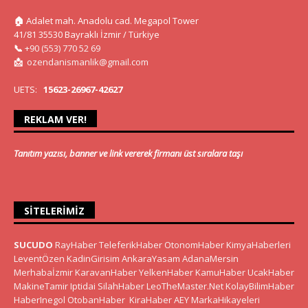
🏠
Adalet mah. Anadolu cad. Megapol Tower
41/81 35530 Bayraklı İzmir / Türkiye
📞
+90 (553) 770 52 69
📩
ozendanismanlik@gmail.com
UETS:
15623-26967-42627
REKLAM VER!
Tanıtım yazısı, banner ve link vererek firmanı üst sıralara taşı
SITELERIMIZ
SUCUDO
RayHaber
TeleferikHaber
OtonomHaber
KimyaHaberleri
LeventÖzen
KadinGirisim
AnkaraYasam
AdanaMersin
Merhabaİzmir
KaravanHaber
YelkenHaber
KamuHaber
UcakHaber
MakineTamir
Iptidai
SilahHaber
LeoTheMaster.Net
KolayBilimHaber
HaberInegol
OtobanHaber
KiraHaber
AEY
MarkaHikayeleri