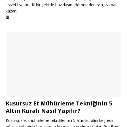
lezzetli ve pratik bir şekilde hazırlayın. Hemen deneyin, zaman
kazan!.
🟥
Kusursuz Et Mühürleme Tekniğinin 5
Altın Kuralı Nasıl Yapılır?
Kusursuz et mühürleme tekniklerinin 5 altın kuralını keşfedin,
böylece etleriniz her zaman lezzetli ve sızdırmaz olur. Pratik ve