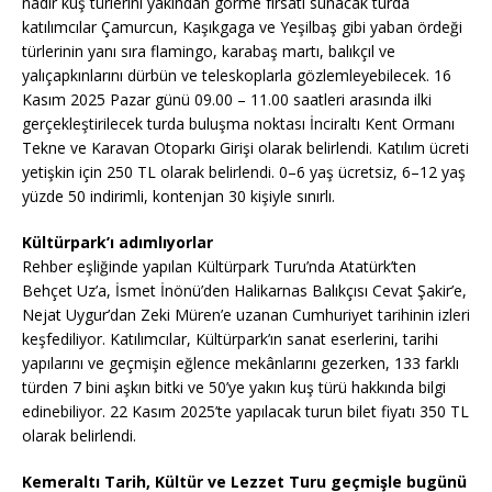
nadir kuş türlerini yakından görme fırsatı sunacak turda
katılımcılar Çamurcun, Kaşıkgaga ve Yeşilbaş gibi yaban ördeği
türlerinin yanı sıra flamingo, karabaş martı, balıkçıl ve
yalıçapkınlarını dürbün ve teleskoplarla gözlemleyebilecek. 16
Kasım 2025 Pazar günü 09.00 – 11.00 saatleri arasında ilki
gerçekleştirilecek turda buluşma noktası İnciraltı Kent Ormanı
Tekne ve Karavan Otoparkı Girişi olarak belirlendi. Katılım ücreti
yetişkin için 250 TL olarak belirlendi. 0–6 yaş ücretsiz, 6–12 yaş
yüzde 50 indirimli, kontenjan 30 kişiyle sınırlı.
Kültürpark’ı adımlıyorlar
Rehber eşliğinde yapılan Kültürpark Turu’nda Atatürk’ten
Behçet Uz’a, İsmet İnönü’den Halikarnas Balıkçısı Cevat Şakir’e,
Nejat Uygur’dan Zeki Müren’e uzanan Cumhuriyet tarihinin izleri
keşfediliyor. Katılımcılar, Kültürpark’ın sanat eserlerini, tarihi
yapılarını ve geçmişin eğlence mekânlarını gezerken, 133 farklı
türden 7 bini aşkın bitki ve 50’ye yakın kuş türü hakkında bilgi
edinebiliyor. 22 Kasım 2025’te yapılacak turun bilet fiyatı 350 TL
olarak belirlendi.
Kemeraltı Tarih, Kültür ve Lezzet Turu geçmişle bugünü