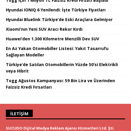
Togg için 1 Milyon TL Faizsiz Kredi Fırsatı Başladı
Hyundai IONIQ 6 Yenilendi: İşte Türkiye Fiyatları
Hyundai Bluelink Türkiye’de Eski Araçlara Gelmiyor
Xiaomi’nın Yeni SUV Aracı Rekor Kırdı
Huawei’den 1.300 Kilometre Menzilli Dev SUV
En Az Yakan Otomobiller Listesi: Yakıt Tasarrufu
Sağlayan Modeller
Türkiye’de Satılan Otomobillerin Yüzde 50’si Elektrikli
veya Hibrit
Togg Ağustos Kampanyası: 59 Bin Lira ve Üzerinden
Faizsiz Kredi Fırsatları
İLETIŞIM
SUCUDO Dijital Medya Reklam Ajansı Hizmetleri Ltd. Şti.