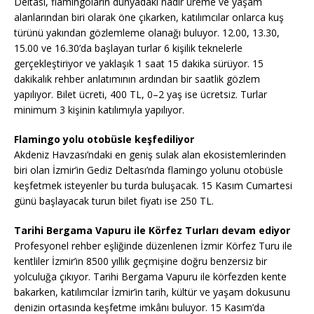
Deltası, flamingoların dünyadaki nadir üreme ve yaşam
alanlarından biri olarak öne çıkarken, katılımcılar onlarca kuş
türünü yakından gözlemleme olanağı buluyor. 12.00, 13.30,
15.00 ve 16.30’da başlayan turlar 6 kişilik teknelerle
gerçekleştiriyor ve yaklaşık 1 saat 15 dakika sürüyor. 15
dakikalık rehber anlatımının ardından bir saatlik gözlem
yapılıyor. Bilet ücreti, 400 TL, 0–2 yaş ise ücretsiz. Turlar
minimum 3 kişinin katılımıyla yapılıyor.
Flamingo yolu otobüsle keşfediliyor
Akdeniz Havzası’ndaki en geniş sulak alan ekosistemlerinden
biri olan İzmir’in Gediz Deltası’nda flamingo yolunu otobüsle
keşfetmek isteyenler bu turda buluşacak. 15 Kasım Cumartesi
günü başlayacak turun bilet fiyatı ise 250 TL.
Tarihi Bergama Vapuru ile Körfez Turları devam ediyor
Profesyonel rehber eşliğinde düzenlenen İzmir Körfez Turu ile
kentliler İzmir’in 8500 yıllık geçmişine doğru benzersiz bir
yolculuğa çıkıyor. Tarihi Bergama Vapuru ile körfezden kente
bakarken, katılımcılar İzmir’in tarih, kültür ve yaşam dokusunu
denizin ortasında keşfetme imkânı buluyor. 15 Kasım’da