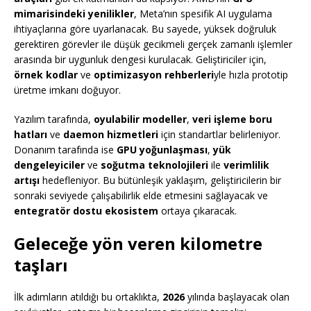
mimarisindeki yenilikler
, Meta’nın spesifik AI uygulama
ihtiyaçlarına göre uyarlanacak. Bu sayede, yüksek doğruluk
gerektiren görevler ile düşük gecikmeli gerçek zamanlı işlemler
arasında bir uygunluk dengesi kurulacak. Geliştiriciler için,
örnek kodlar
ve
optimizasyon rehberleri
yle hızla prototip
üretme imkanı doğuyor.
Yazılım tarafında,
oyulabilir modeller
,
veri işleme boru
hatları
ve
daemon hizmetleri
için standartlar belirleniyor.
Donanım tarafında ise
GPU yoğunlaşması
,
yük
dengeleyiciler
ve
soğutma teknolojileri
ile
verimlilik
artışı
hedefleniyor. Bu bütünleşik yaklaşım, geliştiricilerin bir
sonraki seviyede çalışabilirlik elde etmesini sağlayacak ve
entegratör dostu ekosistem
ortaya çıkaracak.
Geleceğe yön veren kilometre
taşları
İlk adımların atıldığı bu ortaklıkta,
2026
yılında başlayacak olan