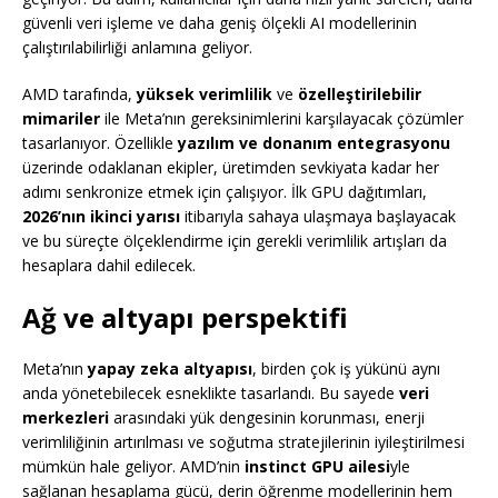
güvenli veri işleme ve daha geniş ölçekli AI modellerinin
çalıştırılabilirliği anlamına geliyor.
AMD tarafında,
yüksek verimlilik
ve
özelleştirilebilir
mimariler
ile Meta’nın gereksinimlerini karşılayacak çözümler
tasarlanıyor. Özellikle
yazılım ve donanım entegrasyonu
üzerinde odaklanan ekipler, üretimden sevkiyata kadar her
adımı senkronize etmek için çalışıyor. İlk GPU dağıtımları,
2026’nın ikinci yarısı
itibarıyla sahaya ulaşmaya başlayacak
ve bu süreçte ölçeklendirme için gerekli verimlilik artışları da
hesaplara dahil edilecek.
Ağ ve altyapı perspektifi
Meta’nın
yapay zeka altyapısı
, birden çok iş yükünü aynı
anda yönetebilecek esneklikte tasarlandı. Bu sayede
veri
merkezleri
arasındaki yük dengesinin korunması, enerji
verimliliğinin artırılması ve soğutma stratejilerinin iyileştirilmesi
mümkün hale geliyor. AMD’nin
instinct GPU ailesi
yle
sağlanan hesaplama gücü, derin öğrenme modellerinin hem