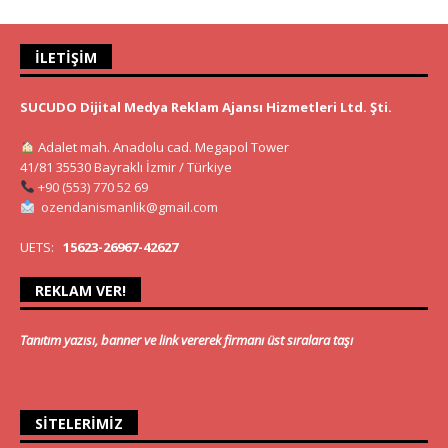
İLETIŞIM
SUCUDO Dijital Medya Reklam Ajansı Hizmetleri Ltd. Şti.
Adalet mah. Anadolu cad. Megapol Tower
41/81 35530 Bayraklı İzmir / Türkiye
+90 (553) 770 52 69
ozendanismanlik@gmail.com
UETS:
15623-26967-42627
REKLAM VER!
Tanıtım yazısı, banner ve link vererek firmanı üst sıralara taşı
SITELERIMIZ