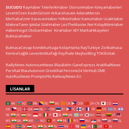
SUCUDO
RayHaber
TeleferikHaber
OtonomHaber
KimyaHaberleri
LeventÖzen
KadinGirisim
AnkaraYasam
AdanaMersin
Merhabaİzmir
KaravanHaber
YelkenHaber
KamuHaber
UcakHaber
MakineTamir
Iptidai
SilahHaber
LeoTheMaster.Net
KolayBilimHaber
HaberInegol
OtobanHaber
KiraHaber
AEY
MarkaHikayeleri
BulmacaHaber
BulmacaCevap
KomikKurbaga
KolayHarita
RayTurkiye
ZorBulmaca
KentveSağlık
LeventinMutfağı
Rayİhale
MeşhurBlog
TOKİEmlak
RaillyNews
AutonoumNews
BlauBahn
GareExpress
ArabRailNews
PersRail
BlauAutonom
GreekRail
Ferrovie24
StiriHub
DME
AutoRusNews
PromptsFile
RailwayNews EU
LISANLAR
AR
AZ
BN
BS
BG
CA
CEB
ZH-CN
CO
HR
CS
DA
NL
EN
ET
TL
FI
FR
DE
EL
IW
HI
HU
ID
IT
JA
KN
KK
KO
LV
LT
MS
ML
MR
NO
PT
PA
RO
RU
SR
SK
SL
ES
SV
TG
TA
TE
TH
TR
UK
UR
VI