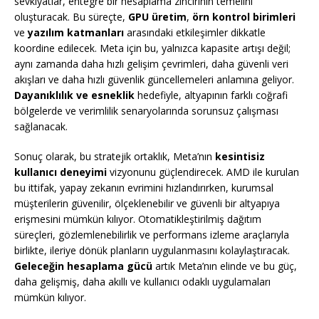
sevkiyatlar, entegre bir hesaplama zincirinin temelini
oluşturacak. Bu süreçte,
GPU üretim
,
örn kontrol birimleri
ve
yazılım katmanları
arasındaki etkileşimler dikkatle
koordine edilecek. Meta için bu, yalnızca kapasite artışı değil;
aynı zamanda daha hızlı gelişim çevrimleri, daha güvenli veri
akışları ve daha hızlı güvenlik güncellemeleri anlamına geliyor.
Dayanıklılık ve esneklik
hedefiyle, altyapının farklı coğrafi
bölgelerde ve verimlilik senaryolarında sorunsuz çalışması
sağlanacak.
Sonuç olarak, bu stratejik ortaklık, Meta’nın
kesintisiz
kullanıcı deneyimi
vizyonunu güçlendirecek. AMD ile kurulan
bu ittifak, yapay zekanın evrimini hızlandırırken, kurumsal
müşterilerin güvenilir, ölçeklenebilir ve güvenli bir altyapıya
erişmesini mümkün kılıyor. Otomatikleştirilmiş dağıtım
süreçleri, gözlemlenebilirlik ve performans izleme araçlarıyla
birlikte, ileriye dönük planların uygulanmasını kolaylaştıracak.
Geleceğin hesaplama gücü
artık Meta’nın elinde ve bu güç,
daha gelişmiş, daha akıllı ve kullanıcı odaklı uygulamaları
mümkün kılıyor.