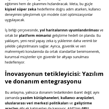
eğitimini hem de çıkarımını hızlandıracak. Meta, bu güçle
kişisel süper zeka
hedeflerine doğru adım atarken, kullanıcı
deneyimini iyileştirmek için modele özel optimizasyonlar
uygulayacak.
İş birliği çerçevesinde,
yol haritalarının uyumlandırılması
ve
ortak bir
platform mimarisi
geliştirme hedefi ön planda. Bu
yaklaşım, yeni nesil yapay zeka iş yüklerinin daha verimli bir
şekilde çalıştırılmasını sağlar. Ayrıca, güvenlik ve veri
mahremiyeti konularında da ortak standartlar benimsenerek,
kurumsal müşteriler için güvenilir bir altyapı sunulması
hedefleniyor.
İnovasyonun tetikleyicisi: Yazılım
ve donanım entegrasyonu
Bu anlaşma, yalnızca donanım tedarikinden ibaret değil; aynı
zamanda
yazılım kütüphaneleri
,
kullanıcı arayüzleri
,
uluslararası veri merkezi politikaları
ve
geliştirme
araçları
gibi ek katmanları da kapsıyor. AMD’nin
GPU