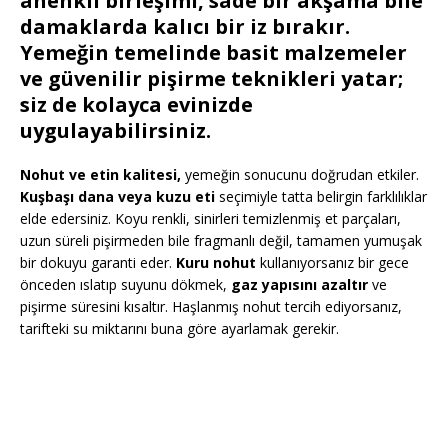
ahenkli birleşimi, sade bir akşama bile
damaklarda kalıcı bir iz bırakır.
Yemeğin temelinde basit malzemeler
ve güvenilir pişirme teknikleri yatar;
siz de kolayca evinizde
uygulayabilirsiniz.
Nohut ve etin kalitesi,
yemeğin sonucunu doğrudan etkiler.
Kuşbaşı dana veya kuzu eti
seçimiyle tatta belirgin farklılıklar
elde edersiniz. Koyu renkli, sinirleri temizlenmiş et parçaları,
uzun süreli pişirmeden bile fragmanlı değil, tamamen yumuşak
bir dokuyu garanti eder.
Kuru nohut
kullanıyorsanız bir gece
önceden ıslatıp suyunu dökmek,
gaz yapısını azaltır
ve
pişirme süresini kısaltır. Haşlanmış nohut tercih ediyorsanız,
tarifteki su miktarını buna göre ayarlamak gerekir.