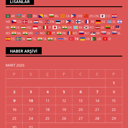
LISANLAR
AR
AZ
BN
BS
BG
CA
CEB
ZH-CN
CO
HR
CS
DA
NL
EN
ET
TL
FI
FR
DE
EL
IW
HI
HU
ID
IT
JA
KN
KK
KO
LV
LT
MS
ML
MR
NO
PT
PA
RO
RU
SR
SK
SL
ES
SV
TG
TA
TE
TH
TR
UK
UR
VI
HABER ARŞIVI
MART 2026
P
S
Ç
P
C
C
P
1
2
3
4
5
6
7
8
9
10
11
12
13
14
15
16
17
18
19
20
21
22
23
24
25
26
27
28
29
30
31