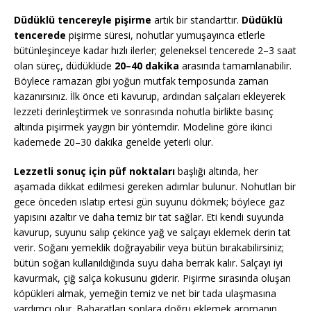
Düdüklü tencereyle pişirme
artık bir standarttır.
Düdüklü
tencerede
pişirme süresi, nohutlar yumuşayınca etlerle
bütünleşinceye kadar hızlı ilerler; geleneksel tencerede 2–3 saat
olan süreç, düdüklüde
20–40 dakika
arasında tamamlanabilir.
Böylece ramazan gibi yoğun mutfak temposunda zaman
kazanırsınız. İlk önce eti kavurup, ardından salçaları ekleyerek
lezzeti derinleştirmek ve sonrasında nohutla birlikte basınç
altında pişirmek yaygın bir yöntemdir. Modeline göre ikinci
kademede 20–30 dakika genelde yeterli olur.
Lezzetli sonuç için püf noktaları
başlığı altında, her
aşamada dikkat edilmesi gereken adımlar bulunur. Nohutları bir
gece önceden ıslatıp ertesi gün suyunu dökmek; böylece gaz
yapısını azaltır ve daha temiz bir tat sağlar. Eti kendi suyunda
kavurup, suyunu salıp çekince yağ ve salçayı eklemek derin tat
verir. Soğanı yemeklik doğrayabilir veya bütün bırakabilirsiniz;
bütün soğan kullanıldığında suyu daha berrak kalır. Salçayı iyi
kavurmak, çiğ salça kokusunu giderir. Pişirme sırasında oluşan
köpükleri almak, yemeğin temiz ve net bir tada ulaşmasına
yardımcı olur. Baharatları sonlara doğru eklemek aromanın