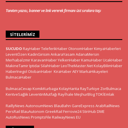
Tanıtım yazısı, banner ve link vererek firmanı üst sıralara taşı
SITELERIMIZ
SUCUDO
RayHaber
TeleferikHaber
OtonomHaber
KimyaHaberleri
LeventÖzen
KadinGirisim
AnkaraYasam
AdanaMersin
Merhabaİzmir
KaravanHaber
YelkenHaber
KamuHaber
UcakHaber
MakineTamir
Iptidai
SilahHaber
LeoTheMaster.Net
KolayBilimHaber
HaberInegol
OtobanHaber
KiraHaber
AEY
MarkaHikayeleri
BulmacaHaber
BulmacaCevap
KomikKurbaga
KolayHarita
RayTurkiye
ZorBulmaca
KentveSağlık
LeventinMutfağı
Rayİhale
MeşhurBlog
TOKİEmlak
RaillyNews
AutonoumNews
BlauBahn
GareExpress
ArabRailNews
PersRail
BlauAutonom
GreekRail
Ferrovie24
StiriHub
DME
AutoRusNews
PromptsFile
RailwayNews EU