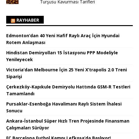
Turşusu Kavurması Tarifleri
RAYHABER
Edmonton’dan 40 Yeni Hafif Raylı Araç İçin Hyundai
Rotem Anlaşması
Hindistan Demiryolları 15 İstasyonu PPP Modeliyle
Yenileyecek
Victoria’dan Melbourne İçin 25 Yeni X’trapolis 2.0 Treni
Siparişi
Çerkezköy-Kapıkule Demiryolu Hattında GSM-R Testleri
Tamamlandı
Pursaklar-Esenboğa Havalimanı Raylı Sistem İhalesi
Sonucu
Ankara-İstanbul Süper Hızlı Tren Projesinde Finansman
Çalışmaları Sürüyor
FC Barcelona Futbol Kampı Lefkoşa’da Başlıyor!