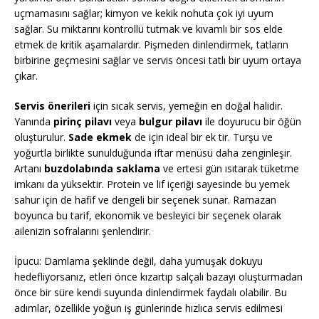
uçmamasını sağlar; kimyon ve kekik nohuta çok iyi uyum
sağlar. Su miktarını kontrollü tutmak ve kıvamlı bir sos elde
etmek de kritik aşamalardır. Pişmeden dinlendirmek, tatların
birbirine geçmesini sağlar ve servis öncesi tatlı bir uyum ortaya
çıkar.
Servis önerileri
için sıcak servis, yemeğin en doğal halidir.
Yanında
pirinç pilavı
veya
bulgur pilavı
ile doyurucu bir öğün
oluşturulur.
Sade ekmek
de için ideal bir ek tir. Turşu ve
yoğurtla birlikte sunulduğunda iftar menüsü daha zenginleşir.
Artanı
buzdolabında saklama
ve ertesi gün ısıtarak tüketme
imkanı da yüksektir. Protein ve lif içeriği sayesinde bu yemek
sahur için de hafif ve dengeli bir seçenek sunar. Ramazan
boyunca bu tarif, ekonomik ve besleyici bir seçenek olarak
ailenizin sofralarını şenlendirir.
İpucu: Damlama şeklinde değil, daha yumuşak dokuyu
hedefliyorsanız, etleri önce kızartıp salçalı bazayı oluşturmadan
önce bir süre kendi suyunda dinlendirmek faydalı olabilir. Bu
adımlar, özellikle yoğun iş günlerinde hızlıca servis edilmesi