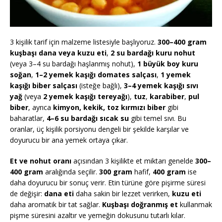
3 kişilik tarif için malzeme listesiyle başlıyoruz.
300–400 gram
kuşbaşı dana veya kuzu eti
,
2 su bardağı kuru nohut
(veya 3–4 su bardağı haşlanmış nohut),
1 büyük boy kuru
soğan
,
1–2 yemek kaşığı domates salçası
,
1 yemek
kaşığı biber salçası
(isteğe bağlı),
3–4 yemek kaşığı sıvı
yağ
(veya
2 yemek kaşığı tereyağı
),
tuz
,
karabiber
,
pul
biber
, ayrıca
kimyon, kekik, toz kırmızı biber
gibi
baharatlar,
4–6 su bardağı sıcak su
gibi temel sıvı. Bu
oranlar, üç kişilik porsiyonu dengeli bir şekilde karşılar ve
doyurucu bir ana yemek ortaya çıkar.
Et ve nohut oranı
açısından 3 kişilikte et miktarı genelde
300–
400 gram
aralığında seçilir.
300 gram
hafif,
400 gram
ise
daha doyurucu bir sonuç verir. Etin türüne göre pişirme süresi
de değişir:
dana eti
daha sakin bir lezzet verirken,
kuzu eti
daha aromatik bir tat sağlar.
Kuşbaşı doğranmış et
kullanmak
pişme süresini azaltır ve yemeğin dokusunu tutarlı kılar.