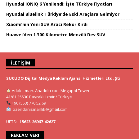
Hyundai IONIQ 6 Yenilendi: İşte Türkiye Fiyatları
Hyundai Bluelink Türkiye’de Eski Araçlara Gelmiyor
Xiaomi’nın Yeni SUV Aracı Rekor Kırdı
Huawei’den 1.300 Kilometre Menzilli Dev SUV
İLETIŞIM
SUCUDO Dijital Medya Reklam Ajansı Hizmetleri Ltd. Şti.
Adalet mah. Anadolu cad. Megapol Tower
41/81 35530 Bayraklı İzmir / Türkiye
+90 (553) 770 52 69
ozendanismanlik@gmail.com
UETS:
15623-26967-42627
REKLAM VER!