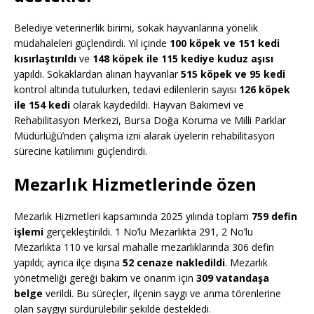
Belediye veterinerlik birimi, sokak hayvanlarına yönelik
müdahaleleri güçlendirdi. Yıl içinde
100 köpek ve 151 kedi
kısırlaştırıldı
ve
148 köpek ile 115 kediye kuduz aşısı
yapıldı. Sokaklardan alınan hayvanlar
515 köpek ve 95 kedi
kontrol altında tutulurken, tedavi edilenlerin sayısı
126 köpek
ile 154 kedi
olarak kaydedildi. Hayvan Bakımevi ve
Rehabilitasyon Merkezi, Bursa Doğa Koruma ve Milli Parklar
Müdürlüğü’nden çalışma izni alarak üyelerin rehabilitasyon
sürecine katılımını güçlendirdi.
Mezarlık Hizmetlerinde özen
Mezarlık Hizmetleri kapsamında 2025 yılında toplam
759 defin
işlemi
gerçekleştirildi. 1 No’lu Mezarlıkta 291, 2 No’lu
Mezarlıkta 110 ve kırsal mahalle mezarlıklarında 306 defin
yapıldı; ayrıca ilçe dışına
52 cenaze nakledildi
. Mezarlık
yönetmeliği gereği bakım ve onarım için
309 vatandaşa
belge
verildi. Bu süreçler, ilçenin saygı ve anma törenlerine
olan saygıyı sürdürülebilir şekilde destekledi.