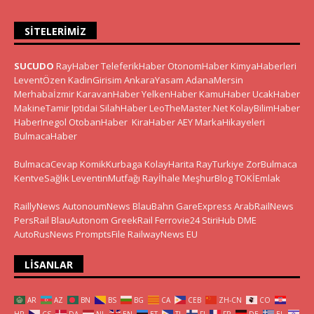
SITELERIMIZ
SUCUDO
RayHaber
TeleferikHaber
OtonomHaber
KimyaHaberleri
LeventÖzen
KadinGirisim
AnkaraYasam
AdanaMersin
Merhabaİzmir
KaravanHaber
YelkenHaber
KamuHaber
UcakHaber
MakineTamir
Iptidai
SilahHaber
LeoTheMaster.Net
KolayBilimHaber
HaberInegol
OtobanHaber
KiraHaber
AEY
MarkaHikayeleri
BulmacaHaber
BulmacaCevap
KomikKurbaga
KolayHarita
RayTurkiye
ZorBulmaca
KentveSağlık
LeventinMutfağı
Rayİhale
MeşhurBlog
TOKİEmlak
RaillyNews
AutonoumNews
BlauBahn
GareExpress
ArabRailNews
PersRail
BlauAutonom
GreekRail
Ferrovie24
StiriHub
DME
AutoRusNews
PromptsFile
RailwayNews EU
LISANLAR
AR
AZ
BN
BS
BG
CA
CEB
ZH-CN
CO