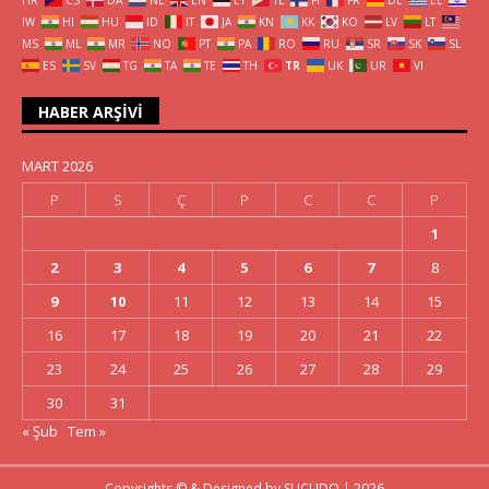
HR
CS
DA
NL
EN
ET
TL
FI
FR
DE
EL
IW
HI
HU
ID
IT
JA
KN
KK
KO
LV
LT
MS
ML
MR
NO
PT
PA
RO
RU
SR
SK
SL
ES
SV
TG
TA
TE
TH
TR
UK
UR
VI
HABER ARŞIVI
MART 2026
P
S
Ç
P
C
C
P
1
2
3
4
5
6
7
8
9
10
11
12
13
14
15
16
17
18
19
20
21
22
23
24
25
26
27
28
29
30
31
« Şub
Tem »
Copyrights © & Designed by
SUCUDO
| 2026