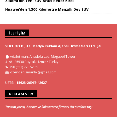
Xiaomi’nın Yeni SUV Aracı Rekor Kırdı
Huawei’den 1.300 Kilometre Menzilli Dev SUV
İLETIŞIM
SUCUDO Dijital Medya Reklam Ajansı Hizmetleri Ltd. Şti.
🏠
Adalet mah. Anadolu cad. Megapol Tower
41/81 35530 Bayraklı İzmir / Türkiye
📞
+90 (553) 770 52 69
📩
ozendanismanlik@gmail.com
UETS:
15623-26967-42627
REKLAM VER!
Tanıtım yazısı, banner ve link vererek firmanı üst sıralara taşı