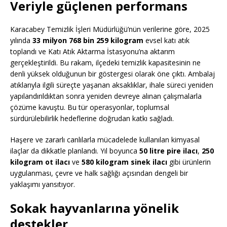
Veriyle güçlenen performans
Karacabey Temizlik İşleri Müdürlüğü’nün verilerine göre, 2025
yılında
33 milyon 768 bin 259 kilogram
evsel katı atık
toplandı ve Katı Atık Aktarma İstasyonu’na aktarım
gerçekleştirildi. Bu rakam, ilçedeki temizlik kapasitesinin ne
denli yüksek olduğunun bir göstergesi olarak öne çıktı. Ambalaj
atıklarıyla ilgili süreçte yaşanan aksaklıklar, ihale süreci yeniden
yapılandırıldıktan sonra yeniden devreye alınan çalışmalarla
çözüme kavuştu. Bu tür operasyonlar, toplumsal
sürdürülebilirlik hedeflerine doğrudan katkı sağladı.
Haşere ve zararlı canlılarla mücadelede kullanılan kimyasal
ilaçlar da dikkatle planlandı. Yıl boyunca
50 litre pire ilacı
,
250
kilogram ot ilacı
ve
580 kilogram sinek ilacı
gibi ürünlerin
uygulanması, çevre ve halk sağlığı açısından dengeli bir
yaklaşımı yansıtıyor.
Sokak hayvanlarına yönelik
destekler