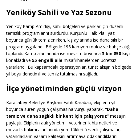
Yeniköy Sahili ve Yaz Sezonu
Yeniköy Kamp Amirliği, sahil bölgeleri ve parklar için düzenli
temizlik programlarını sürdürdü. Kurşunlu Halk Plajı yaz
boyunca günlük temizlenirken, kış aylarında ise daha sıkı bir
program uygulandı. Bölgede 193 kamyon moloz ve bahçe atığı
toplandı. Kamp alanlarında ise mevsim boyunca
3 bin 850 kişi
konakladı ve
55 engelli aile
misafirhanelerden ücretsiz
yararlandı. Bu kapsamdaki operasyonlar, turist akışının bölgede
yıl boyu denetimli ve temiz tutulmasını sağladı.
İlçe yönetiminden güçlü vizyon
Karacabey Belediye Başkanı Fatih Karabatı, ekiplerin yıl
boyunca süren yoğun çalışmasına vurgu yaparak,
“Daha
temiz ve daha sağlıklı bir kent için çalışıyoruz”
mesajını
paylaştı. Ekiplerin atık yönetimi, veterinerlik hizmetleri ve
mezarlık bakımı alanlarında yürüttükleri özverili çalışmalar,
vatandaşların yaşam kalitesini artırmaya odaklandıklarını