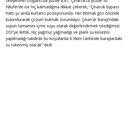
seviyesinin Doğancı’da yüzde 6,81, Çınarcık’ta yüzde 50
Nilüfer’de ise hiç kalmadığına dikkat çekerek, “Çınarcık bypass
hattı şu anda kurtarıcı pozisyonunda. Her ihtimali göz önünde
bulundurarak çözüm bulmak zorundayız. Çınarcık Barajı’ndaki
suyun tamamını içme suyu olarak değerlendirmek istediğimizi
DSİ”ye ilettik. Hiç yağmur yağmadığı ve planlı su kesintisi
yapılmadığı takdirde bu koşullarda 6 Ekim tarihinde barajlardaki
su tükenmiş olacak” dedi.