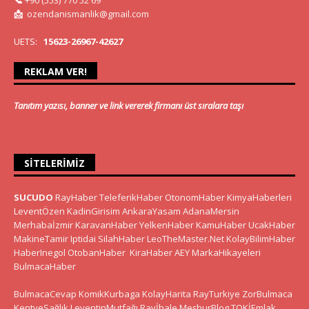
📞
+90 (553) 770 52 69
📩
ozendanismanlik@gmail.com
UETS:
15623-26967-42627
REKLAM VER!
Tanıtım yazısı, banner ve link vererek firmanı üst sıralara taşı
SITELERIMIZ
SUCUDO
RayHaber
TeleferikHaber
OtonomHaber
KimyaHaberleri
LeventÖzen
KadinGirisim
AnkaraYasam
AdanaMersin
Merhabaİzmir
KaravanHaber
YelkenHaber
KamuHaber
UcakHaber
MakineTamir
Iptidai
SilahHaber
LeoTheMaster.Net
KolayBilimHaber
HaberInegol
OtobanHaber
KiraHaber
AEY
MarkaHikayeleri
BulmacaHaber
BulmacaCevap
KomikKurbaga
KolayHarita
RayTurkiye
ZorBulmaca
KentveSağlık
LeventinMutfağı
Rayİhale
MeşhurBlog
TOKİEmlak