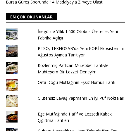
Bursa Güreş Sporunda 14 Madalyayla Zirveye Ulaştı
EN ÇOK OKUNANLAR
İnegöl'de Yıllık 1.600 Otobüs Üretecek Yeni
Fabrika Açılışı
BTSO, TEKNOSAB'da Yeni KOBİ Ekosistemini
Ağustos Ayında Tanıtıyor
Közlenmiş Patlıcan Mütebbel Tarifiyle
Muhteşem Bir Lezzet Deneyimi
Orta Doğu Mutfağının Eşsiz Humus Tarifi
Glutensiz Lavaş Yapmanın En İyi Püf Noktaları
Ege Mutfağında Hafif ve Lezzetli Kabak
Çığırtma Tarifleri
Guhem Havacılık ve Uzay Teknolojileri Fen