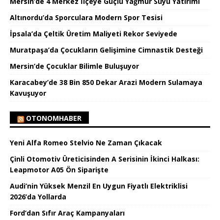
Mersin’de 4 Merkez İlçeye Güçlü Yağmur Suyu Yatırımı
Altınordu’da Sporculara Modern Spor Tesisi
İpsala’da Çeltik Üretim Maliyeti Rekor Seviyede
Muratpaşa’da Çocukların Gelişimine Cimnastik Desteği
Mersin’de Çocuklar Bilimle Buluşuyor
Karacabey’de 38 Bin 850 Dekar Arazi Modern Sulamaya
Kavuşuyor
OTONOMHABER
Yeni Alfa Romeo Stelvio Ne Zaman Çıkacak
Çinli Otomotiv Üreticisinden A Serisinin İkinci Halkası:
Leapmotor A05 Ön Siparişte
Audi’nin Yüksek Menzil En Uygun Fiyatlı Elektriklisi
2026’da Yollarda
Ford’dan Sıfır Araç Kampanyaları