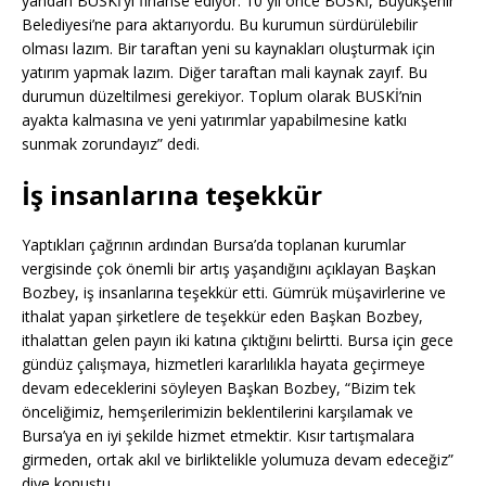
yandan BUSKİ’yi finanse ediyor. 10 yıl önce BUSKİ, Büyükşehir
Belediyesi’ne para aktarıyordu. Bu kurumun sürdürülebilir
olması lazım. Bir taraftan yeni su kaynakları oluşturmak için
yatırım yapmak lazım. Diğer taraftan mali kaynak zayıf. Bu
durumun düzeltilmesi gerekiyor. Toplum olarak BUSKİ’nin
ayakta kalmasına ve yeni yatırımlar yapabilmesine katkı
sunmak zorundayız” dedi.
İş insanlarına teşekkür
Yaptıkları çağrının ardından Bursa’da toplanan kurumlar
vergisinde çok önemli bir artış yaşandığını açıklayan Başkan
Bozbey, iş insanlarına teşekkür etti. Gümrük müşavirlerine ve
ithalat yapan şirketlere de teşekkür eden Başkan Bozbey,
ithalattan gelen payın iki katına çıktığını belirtti. Bursa için gece
gündüz çalışmaya, hizmetleri kararlılıkla hayata geçirmeye
devam edeceklerini söyleyen Başkan Bozbey, “Bizim tek
önceliğimiz, hemşerilerimizin beklentilerini karşılamak ve
Bursa’ya en iyi şekilde hizmet etmektir. Kısır tartışmalara
girmeden, ortak akıl ve birliktelikle yolumuza devam edeceğiz”
diye konuştu.