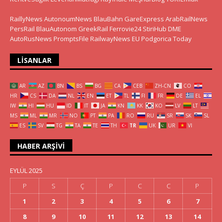
RaillyNews
AutonoumNews
BlauBahn
GareExpress
ArabRailNews
PersRail
BlauAutonom
GreekRail
Ferrovie24
StiriHub
DME
AutoRusNews
PromptsFile
RailwayNews EU
Podgorica Today
LISANLAR
AR
AZ
BN
BS
BG
CA
CEB
ZH-CN
CO
HR
CS
DA
NL
EN
ET
TL
FI
FR
DE
EL
IW
HI
HU
ID
IT
JA
KN
KK
KO
LV
LT
MS
ML
MR
NO
PT
PA
RO
RU
SR
SK
SL
ES
SV
TG
TA
TE
TH
TR
UK
UR
VI
HABER ARŞIVI
EYLÜL 2025
P
S
Ç
P
C
C
P
1
2
3
4
5
6
7
8
9
10
11
12
13
14