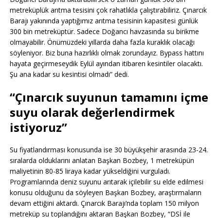
metreküplük arıtma tesisini çok rahatlıkla çalıştırabiliriz. Çınarcık
Barajı yakınında yaptığımız arıtma tesisinin kapasitesi günlük
300 bin metreküptür. Sadece Doğancı havzasında su birikme
olmayabilir. Önümüzdeki yıllarda daha fazla kuraklık olacağı
söyleniyor. Biz buna hazırlıklı olmak zorundayız. Bypass hattını
hayata geçirmeseydik Eylül ayından itibaren kesintiler olacaktı.
Şu ana kadar su kesintisi olmadı” dedi.
“Çınarcık suyunun tamamını içme
suyu olarak değerlendirmek
istiyoruz”
Su fiyatlandırması konusunda ise 30 büyükşehir arasında 23-24.
sıralarda olduklarını anlatan Başkan Bozbey, 1 metreküpün
maliyetinin 80-85 liraya kadar yükseldiğini vurguladı.
Programlarında deniz suyunu arıtarak içilebilir su elde edilmesi
konusu olduğunu da söyleyen Başkan Bozbey, araştırmaların
devam ettiğini aktardı. Çınarcık Barajı’nda toplam 150 milyon
metreküp su toplandığını aktaran Başkan Bozbey, “DSİ ile