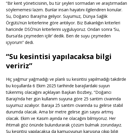
“Bir kent yöneticisinin, bu tür şeyleri sormadan ve araştırmadan
söylememesi lazım. Bunlar insan hayatını ilgilendiren konular.
Su, Doğancı Barajı’na geliyor. Suyumuz, Dünya Sağlık
Örgütü’nün kriterlerine göre arıtılıyor. Biz Bakanlığın kriterleri
haricinde DSÖ’nün kriterlerini uyguluyoruz. Ondan sonra ‘Su,
Bursa’da çeşmeden içilir’ dedik. Ben de suyu çeşmeden
içiyorum” dedi.
“Su kesintisi yapılacaksa bilgi
veririz”
Hiç yağmur yağmadığı ve planlı su kesintisi yapılmadığı takdirde
bu koşullarda 6 Ekim 2025 tarihinde barajlardaki suyun
tükenmiş olacağını açıklayan Başkan Bozbey, “Doğancı
Barajı’nda her gün kullanım suyuna göre 25 santim civarında
suyumuz azalıyor. Baraja 25 santim civarında su gelirse stabil
durumda olacak. Ama bir metre gelirse gün sayısı artmış
olacak. Ekim ve Kasım ayında ne olacağını bilmiyoruz. Her
ihtimali göz önünde bulundurarak çözüm bulmak zorundayız.
Su kesintisi yapılacaksa da kamuoyunun karşısına çıkıp bilgi