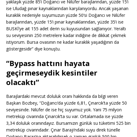
yaklaşık yüzde 85’i Doğancı ve Nilüfer barajlarından, yüzde 15’i
ise Uludağ pınar kaynaklarından karşılanıyordu. Ancak yaşanan
kuraklık nedeniyle suyumuzun yüzde 50’si Doğancı ve Nilüfer
barajlarından, yüzde 15’i pınar kaynaklarından, yüzde 35’i ise
BUSKİ’ye ait 155 adet derin su kuyusundan sağlanıyor. Yeraltı
su seviyesinin 250 metrelere kadar indiğine de dikkat çekmek
istiyorum. Bursa ovasının ne kadar kuraklık yaşadığının da
göstergesidir” diye konuştu.
“Bypass hattını hayata
geçirmeseydik kesintiler
olacaktı”
Barajlardaki mevcut doluluk oranı hakkında da bilgi veren
Başkan Bozbey, “Doğancı’da yüzde 6,81, Çınarcık’ta yüzde 50
seviyesinde. Nilüfer de ise hiç suyumuz yok. Yani 75 milyon
metreküp civarında Çınarcık’ta su var. Ortalamada ise yüzde
3,34 doluluk oranındayız. Bursamızın günlük su tüketimi 525 bin
metreküp civarındadır. Çınar Barajı’ndaki suyu direk tünelle
Doğancı Barajı’na aktarabilirsek o zaman günlük 500 bin