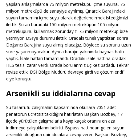
yapılan anlaşmalarda 75 milyon metreküpü içme suyuna, 75
milyon metreküpü de sanayiye ayrılmış. Çınarcık Barajı’ndaki
suyun tamamını içme suyu olarak değerlendirmek istediğimizi
ilettik. Şu an buradaki 150 milyon metreküpün 105 milyon
metreküpünü kullanmak zorundayız. 75 milyon metreküp bize
yetmiyor. DSİ’ye durumu ilettik. Oradaki tüneli yaptıktan sonra
Doğancı Barajı’na suyu almış olacağız. Böylece su sorunu uzun
süre yaşanmayacaktır. Ayrıca barajın yakınında baypas hattı
yaptık. İsale hatları tamamlandı. Oradaki isale hattına oradaki
HES tesisi zarar verdi. Orada borularımız üç kez patladı. Tekrar
revize ettik. DSİ Bölge Müdürü devreye girdi ve çözümlendi”
diye konuştu.
Arsenikli su iddialarına cevap
Su tasarrufu çalışmaları kapsamında okullara 7051 adet
perlatörün ücretsiz takıldığını hatırlatan Başkan Bozbey, 17
ilçede yürütülen çalışmalarla kayıp kaçak oranını en aza
indirmeye çalıştıklarını belirtti. Bypass hattından gelen suyun
arsenikli olduğuna dair iddialara cevap veren Başkan Bozbey,