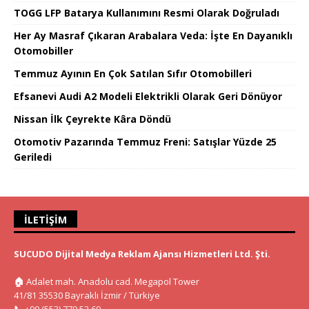
TOGG LFP Batarya Kullanımını Resmi Olarak Doğruladı
Her Ay Masraf Çıkaran Arabalara Veda: İşte En Dayanıklı
Otomobiller
Temmuz Ayının En Çok Satılan Sıfır Otomobilleri
Efsanevi Audi A2 Modeli Elektrikli Olarak Geri Dönüyor
Nissan İlk Çeyrekte Kâra Döndü
Otomotiv Pazarında Temmuz Freni: Satışlar Yüzde 25
Geriledi
İLETIŞIM
SUCUDO Dijital Medya Reklam Ajansı Hizmetleri Ltd. Şti.
🏠
Adalet mah. Anadolu cad. Megapol Tower
41/81 35530 Bayraklı İzmir / Türkiye