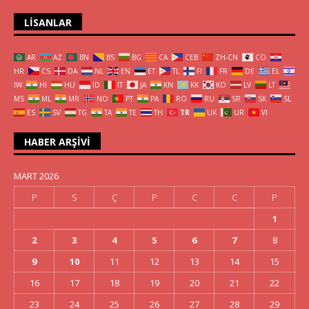
LISANLAR
AR
AZ
BN
BS
BG
CA
CEB
ZH-CN
CO
HR
CS
DA
NL
EN
ET
TL
FI
FR
DE
EL
IW
HI
HU
ID
IT
JA
KN
KK
KO
LV
LT
MS
ML
MR
NO
PT
PA
RO
RU
SR
SK
SL
ES
SV
TG
TA
TE
TH
TR
UK
UR
VI
HABER ARŞIVI
MART 2026
P
S
Ç
P
C
C
P
1
2
3
4
5
6
7
8
9
10
11
12
13
14
15
16
17
18
19
20
21
22
23
24
25
26
27
28
29