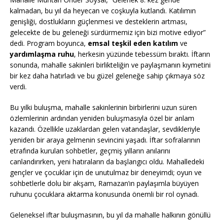
kalmadan, bu yıl da heyecan ve coşkuyla kutlandı. Katılımın
genişliği, dostlukların güçlenmesi ve desteklerin artması,
gelecekte de bu geleneği sürdürmemiz için bizi motive ediyor”
dedi. Program boyunca,
emsal teşkil eden katılım
ve
yardımlaşma ruhu
, herkesin yüzünde tebessüm bıraktı. İftarın
sonunda, mahalle sakinleri birlikteliğin ve paylaşmanın kıymetini
bir kez daha hatırladı ve bu güzel geleneğe sahip çıkmaya söz
verdi.
Bu yılki buluşma, mahalle sakinlerinin birbirlerini uzun süren
özlemlerinin ardından yeniden buluşmasıyla özel bir anlam
kazandı. Özellikle uzaklardan gelen vatandaşlar, sevdikleriyle
yeniden bir araya gelmenin sevincini yaşadı. İftar sofralarının
etrafında kurulan sohbetler, geçmiş yılların anılarını
canlandırırken, yeni hatıraların da başlangıcı oldu. Mahalledeki
gençler ve çocuklar için de unutulmaz bir deneyimdi; oyun ve
sohbetlerle dolu bir akşam, Ramazan’ın paylaşımla büyüyen
ruhunu çocuklara aktarma konusunda önemli bir rol oynadı.
Geleneksel iftar buluşmasının, bu yıl da mahalle halkının gönüllü