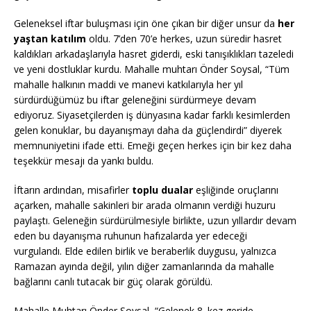
Geleneksel iftar buluşması için öne çıkan bir diğer unsur da
her
yaştan katılım
oldu. 7’den 70’e herkes, uzun süredir hasret
kaldıkları arkadaşlarıyla hasret giderdi, eski tanışıklıkları tazeledi
ve yeni dostluklar kurdu. Mahalle muhtarı Önder Soysal, “Tüm
mahalle halkının maddi ve manevi katkılarıyla her yıl
sürdürdüğümüz bu iftar geleneğini sürdürmeye devam
ediyoruz. Siyasetçilerden iş dünyasına kadar farklı kesimlerden
gelen konuklar, bu dayanışmayı daha da güçlendirdi” diyerek
memnuniyetini ifade etti. Emeği geçen herkes için bir kez daha
teşekkür mesajı da yankı buldu.
İftarın ardından, misafirler
toplu dualar
eşliğinde oruçlarını
açarken, mahalle sakinleri bir arada olmanın verdiği huzuru
paylaştı. Geleneğin sürdürülmesiyle birlikte, uzun yıllardır devam
eden bu dayanışma ruhunun hafızalarda yer edeceği
vurgulandı. Elde edilen birlik ve beraberlik duygusu, yalnızca
Ramazan ayında değil, yılın diğer zamanlarında da mahalle
bağlarını canlı tutacak bir güç olarak görüldü.
Mahalle Muhtarı Önder Soysal, “Gelenek 8. kez geride