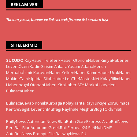
REKLAM VER!
Tanıtım yazısı, banner ve link vererek firmanı üst sıralara taşı
SITELERIMIZ
SUCUDO
RayHaber
TeleferikHaber
OtonomHaber
KimyaHaberleri
LeventÖzen
KadinGirisim
AnkaraYasam
AdanaMersin
Merhabaİzmir
KaravanHaber
YelkenHaber
KamuHaber
UcakHaber
MakineTamir
Iptidai
SilahHaber
LeoTheMaster.Net
KolayBilimHaber
HaberInegol
OtobanHaber
KiraHaber
AEY
MarkaHikayeleri
BulmacaHaber
BulmacaCevap
KomikKurbaga
KolayHarita
RayTurkiye
ZorBulmaca
KentveSağlık
LeventinMutfağı
Rayİhale
MeşhurBlog
TOKİEmlak
RaillyNews
AutonoumNews
BlauBahn
GareExpress
ArabRailNews
PersRail
BlauAutonom
GreekRail
Ferrovie24
StiriHub
DME
AutoRusNews
PromptsFile
RailwayNews EU