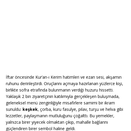
İftar öncesinde Kur’an-ı Kerim hatimleri ve ezan sesi, akşamın
ruhunu derinleştirdi. Oruçlarını açmaya hazırlanan yüzlerce kişi,
birlikte sofra etrafında bulunmanın verdiği huzuru hissetti.
Yaklaşık 2 bin ziyaretçinin katılımıyla gerçekleşen buluşmada,
geleneksel menü zenginliğiyle misafirlere samimi bir ikram
sunuldu:
keşkek
, çorba, kuru fasulye, pilav, turşu ve helva gibi
lezzetler, paylaşmanın mutluluğunu çoğalttı. Bu yemekler,
yalnızca birer yiyecek olmaktan çıkıp, mahalle bağlarını
güçlendiren birer sembol haline geldi.