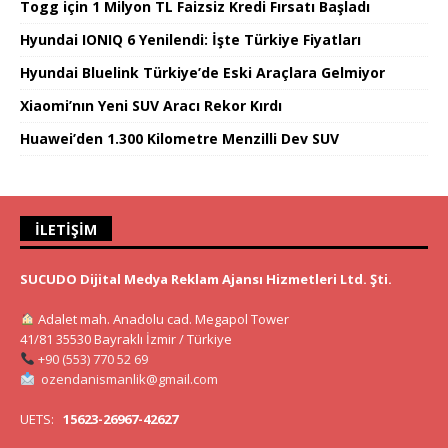
Togg için 1 Milyon TL Faizsiz Kredi Fırsatı Başladı
Hyundai IONIQ 6 Yenilendi: İşte Türkiye Fiyatları
Hyundai Bluelink Türkiye’de Eski Araçlara Gelmiyor
Xiaomi’nın Yeni SUV Aracı Rekor Kırdı
Huawei’den 1.300 Kilometre Menzilli Dev SUV
İLETIŞIM
SUCUDO Dijital Medya Reklam Ajansı Hizmetleri Ltd. Şti.
Adalet mah. Anadolu cad. Megapol Tower
41/81 35530 Bayraklı İzmir / Türkiye
+90 (553) 770 52 69
ozendanismanlik@gmail.com
UETS:
15623-26967-42627